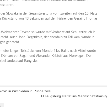
elt er im Gesamtklassement eine Zeitstrafe von 30 Sekunden,
nisatoren.
el der Slowake in der Gesamtwertung vom zweiten auf den 15. Platz
en Rückstand von 43 Sekunden auf den Führenden Geraint Thomas
x-Weltmeister Cavendish wurde mit Verdacht auf Schulterbruch in
racht. Auch John Degenkolb, der ebenfalls zu Fall kam, wurde in
tgen gebracht.
ometer langen Teilstücks von Mondorf-les-Bains nach Vittel wurde
 Démare vor Sagan und Alexander Kristoff aus Norwegen. Der
pel landete auf Rang vier.
kovic in Wimbledon in Runde zwei
FC Augsburg startet ins Mannschaftstrainin
t