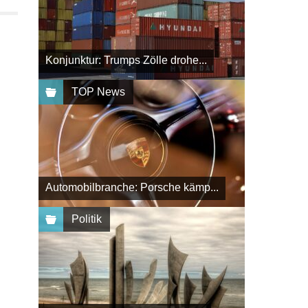
Konjunktur: Trumps Zölle drohe...
TOP News
Automobilbranche: Porsche kämp...
Politik