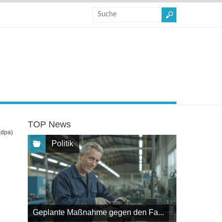
TOP News
(dpa)
Politik
Geplante Maßnahme gegen den Fa...