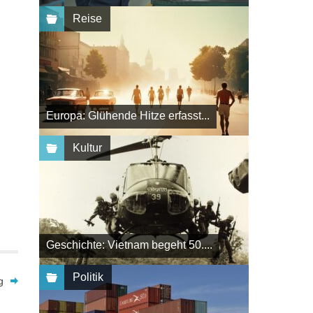
Reise
Europa: Glühende Hitze erfasst...
Kultur
Geschichte: Vietnam begeht 50....
Politik
g