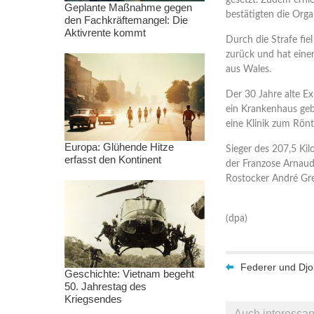
gesetzt. Zudem erhi
Geplante Maßnahme gegen
bestätigten die Orga
den Fachkräftemangel: Die
Aktivrente kommt
Durch die Strafe fi
zurück und hat ein
aus Wales.
Der 30 Jahre alte E
ein Krankenhaus geb
eine Klinik zum Rön
Europa: Glühende Hitze
Sieger des 207,5 Kil
erfasst den Kontinent
der Franzose Arnaud
Rostocker André Grei
(dpa)
Federer und Djo
Geschichte: Vietnam begeht
50. Jahrestag des
Kriegsendes
Auch interessan