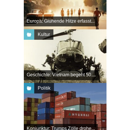
Europa: Glühende Hitze erfasst...
Kultur
Geschichte: Vietnam begeht 50....
Politik
Konjunktur: Trumps Zölle drohe...