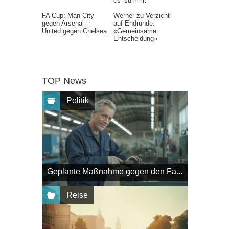
cs_summit
FA Cup: Man City
Werner zu Verzicht
gegen Arsenal –
auf Endrunde:
United gegen Chelsea
«Gemeinsame
Entscheidung»
TOP News
Politik
Geplante Maßnahme gegen den Fa...
Reise