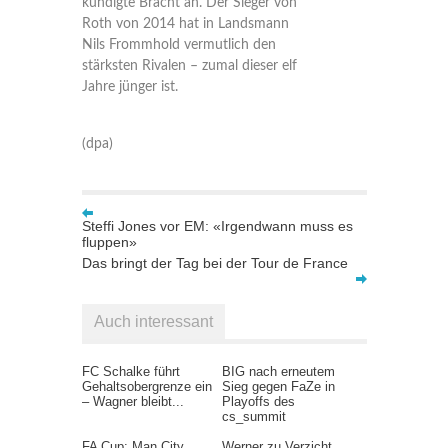
kündigte Bracht an. Der Sieger von
Roth von 2014 hat in Landsmann
Nils Frommhold vermutlich den
stärksten Rivalen – zumal dieser elf
Jahre jünger ist.
(dpa)
Steffi Jones vor EM: «Irgendwann muss es
fluppen»
Das bringt der Tag bei der Tour de France
Auch interessant
FC Schalke führt
BIG nach erneutem
Gehaltsobergrenze ein
Sieg gegen FaZe in
– Wagner bleibt...
Playoffs des
cs_summit
FA Cup: Man City
Werner zu Verzicht