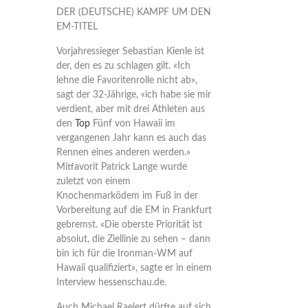
DER (DEUTSCHE) KAMPF UM DEN
EM-TITEL
Vorjahressieger Sebastian Kienle ist
der, den es zu schlagen gilt. «Ich
lehne die Favoritenrolle nicht ab»,
sagt der 32-Jährige, «ich habe sie mir
verdient, aber mit drei Athleten aus
den
Top
Fünf von Hawaii im
vergangenen Jahr kann es auch das
Rennen eines anderen werden.»
Mitfavorit Patrick Lange wurde
zuletzt von einem
Knochenmarködem im Fuß in der
Vorbereitung auf die EM in Frankfurt
gebremst. «Die oberste Priorität ist
absolut, die Ziellinie zu sehen – dann
bin ich für die Ironman-WM auf
Hawaii qualifiziert», sagte er in einem
Interview hessenschau.de.
Auch Michael Raelert dürfte auf sich