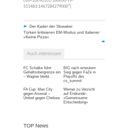
com-20090101-160630-99-
511483:1467284279000″]
Der Kader der Slowakei
Türken kritisieren EM-Modus und Italiener:
«Keine Pizza»
Auch interessant
FC Schalke führt
BIG nach erneutem
Gehaltsobergrenze ein
Sieg gegen FaZe in
– Wagner bleibt...
Playoffs des
cs_summit
FA Cup: Man City
Werner zu Verzicht
gegen Arsenal –
auf Endrunde:
United gegen Chelsea
«Gemeinsame
Entscheidung»
TOP News