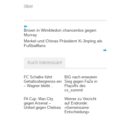
(dpa)
Brown in Wimbledon chancenlos gegen
Murray
Merkel und Chinas Präsident Xi Jinping als
Fußballfans
Auch interessant
FC Schalke führt
BIG nach erneutem
Gehaltsobergrenze ein
Sieg gegen FaZe in
– Wagner bleibt...
Playoffs des
cs_summit
FA Cup: Man City
Werner zu Verzicht
gegen Arsenal –
auf Endrunde:
United gegen Chelsea
«Gemeinsame
Entscheidung»