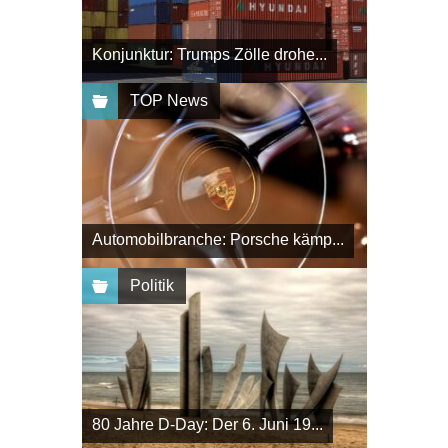
Konjunktur: Trumps Zölle drohe...
TOP News
Automobilbranche: Porsche kämp...
Politik
80 Jahre D-Day: Der 6. Juni 19...