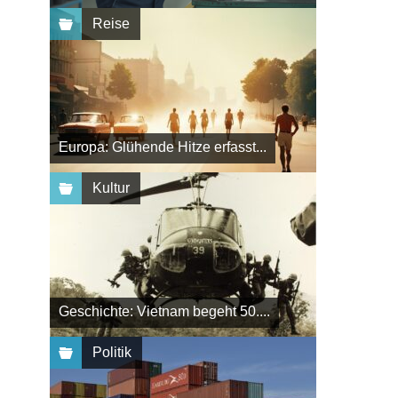
Reise
Europa: Glühende Hitze erfasst...
Kultur
Geschichte: Vietnam begeht 50....
Politik