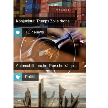
Konjunktur: Trumps Zölle drohe...
TOP News
Automobilbranche: Porsche kämp...
Politik