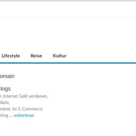
Lifestyle
Reise
Kultur
omain
logs
m Internet Geld verdienen,
iliate,
ierer, im E-Commerce
ing ...
weiterlesen