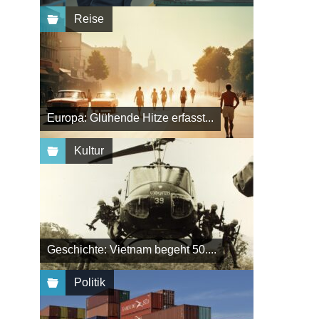
Reise
Europa: Glühende Hitze erfasst...
Kultur
Geschichte: Vietnam begeht 50....
Politik