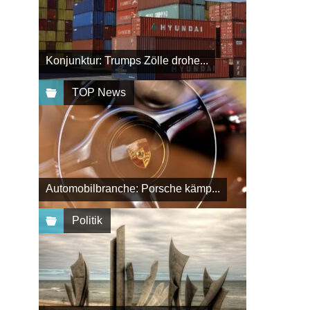
Konjunktur: Trumps Zölle drohe...
TOP News
Automobilbranche: Porsche kämp...
Politik