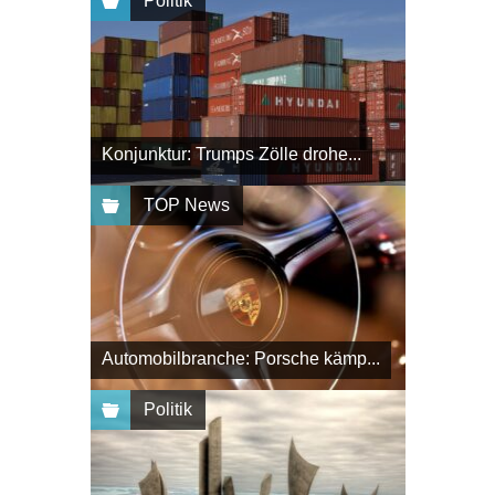
Politik
Konjunktur: Trumps Zölle drohe...
TOP News
Automobilbranche: Porsche kämp...
Politik