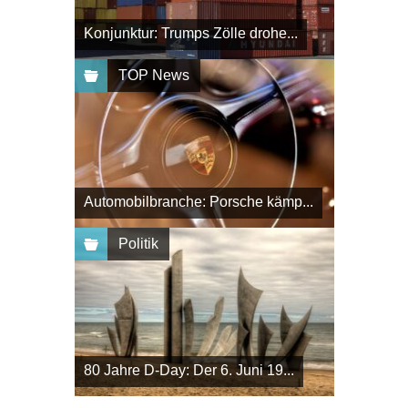
Konjunktur: Trumps Zölle drohe...
TOP News
Automobilbranche: Porsche kämp...
Politik
80 Jahre D-Day: Der 6. Juni 19...