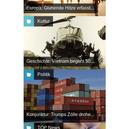
Europa: Glühende Hitze erfasst...
Kultur
Geschichte: Vietnam begeht 50....
Politik
Konjunktur: Trumps Zölle drohe...
TOP News