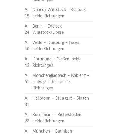
A
Dreieck Wittstock – Rostock,
19
beide Richtungen
A
Berlin – Dreieck
24
Wittstock/Dosse
A
Venlo – Duisburg – Essen,
40
beide Richtungen
A
Dortmund – Gießen, beide
45
Richtungen
A
Mönchengladbach – Koblenz –
61
Ludwigshafen, beide
Richtungen
A
Heilbronn – Stuttgart – Singen
81
A
Rosenheim – Kiefersfelden,
93
beide Richtungen
A
München – Garmisch-