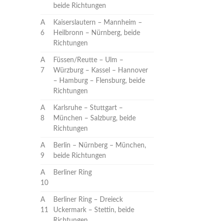
beide Richtungen
A
Kaiserslautern – Mannheim –
6
Heilbronn – Nürnberg, beide
Richtungen
A
Füssen/Reutte – Ulm –
7
Würzburg – Kassel – Hannover
– Hamburg – Flensburg, beide
Richtungen
A
Karlsruhe – Stuttgart –
8
München – Salzburg, beide
Richtungen
A
Berlin – Nürnberg – München,
9
beide Richtungen
A
Berliner Ring
10
A
Berliner Ring – Dreieck
11
Uckermark – Stettin, beide
Richtungen