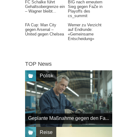
FC Schalke führt
BIG nach erneutem
Gehaltsobergrenze ein
Sieg gegen FaZe in
– Wagner bleibt...
Playoffs des
cs_summit
FA Cup: Man City
Werner zu Verzicht
gegen Arsenal –
auf Endrunde:
United gegen Chelsea
«Gemeinsame
Entscheidung»
TOP News
Politik
Geplante Maßnahme gegen den Fa...
Reise