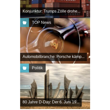
Konjunktur: Trumps Zölle drohe...
TOP News
Automobilbranche: Porsche kämp...
Politik
80 Jahre D-Day: Der 6. Juni 19...