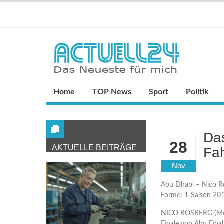
Home
TOP News
Sport
Politik
Da
28
AKTUELLE BEITRÄGE
Fah
Nov
Abu Dhabi – Nico Ro
Formel-1-Saison 201
NICO ROSBERG (Merc