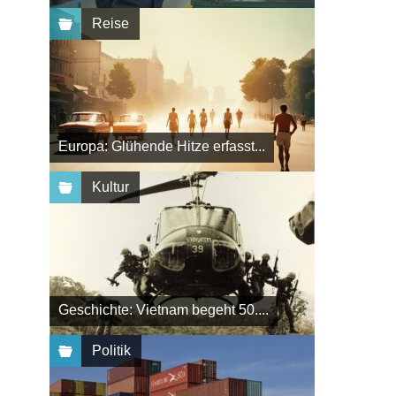
Reise
Europa: Glühende Hitze erfasst...
Kultur
Geschichte: Vietnam begeht 50....
Politik