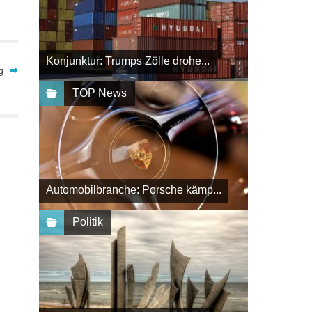
Konjunktur: Trumps Zölle drohe...
g
TOP News
Automobilbranche: Porsche kämp...
Politik