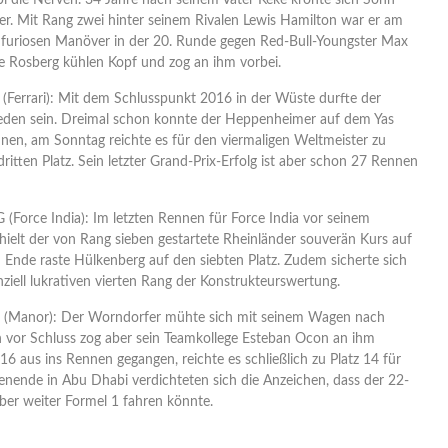
i die Nerven. 34 Jahre nach seinem Vater Keke krönte sich Sohn
r. Mit Rang zwei hinter seinem Rivalen Lewis Hamilton war er am
m furiosen Manöver in der 20. Runde gegen Red-Bull-Youngster Max
 Rosberg kühlen Kopf und zog an ihm vorbei.
errari): Mit dem Schlusspunkt 2016 in der Wüste durfte der
eden sein. Dreimal schon konnte der Heppenheimer auf dem Yas
nnen, am Sonntag reichte es für den viermaligen Weltmeister zu
ritten Platz. Sein letzter Grand-Prix-Erfolg ist aber schon 27 Rennen
rce India): Im letzten Rennen für Force India vor seinem
hielt der von Rang sieben gestartete Rheinländer souverän Kurs auf
 Ende raste Hülkenberg auf den siebten Platz. Zudem sicherte sich
nziell lukrativen vierten Rang der Konstrukteurswertung.
Manor): Der Worndorfer mühte sich mit seinem Wagen nach
n vor Schluss zog aber sein Teamkollege Esteban Ocon an ihm
 16 aus ins Rennen gegangen, reichte es schließlich zu Platz 14 für
ende in Abu Dhabi verdichteten sich die Anzeichen, dass der 22-
ber weiter Formel 1 fahren könnte.