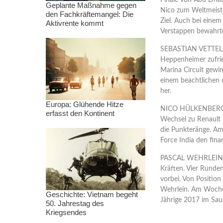
Finale von Abu Dhab
Geplante Maßnahme gegen
Nico zum Weltmeiste
den Fachkräftemangel: Die
Ziel. Auch bei eine
Aktivrente kommt
Verstappen bewahrte
SEBASTIAN VETTEL (F
Heppenheimer zufri
Marina Circuit gewi
einem beachtlichen d
her.
Europa: Glühende Hitze
NICO HÜLKENBERG (Fo
erfasst den Kontinent
Wechsel zu Renault 
die Punkteränge. Am
Force India den fina
PASCAL WEHRLEIN (
Kräften. Vier Runde
vorbei. Von Position
Wehrlein. Am Wochen
Geschichte: Vietnam begeht
Jährige 2017 im Sau
50. Jahrestag des
Kriegsendes