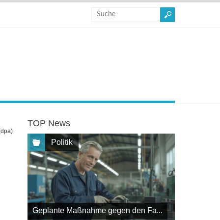
TOP News
(dpa)
Politik
Geplante Maßnahme gegen den Fa...