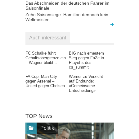
Das Abschneiden der deutschen Fahrer im
Saisonfinale
Zehn Saisonsiege: Hamilton dennoch kein
Weltmeister
Auch interessant
FC Schalke führt
BIG nach erneutem
Gehaltsobergrenze ein
Sieg gegen FaZe in
– Wagner bleibt...
Playoffs des
cs_summit
FA Cup: Man City
Werner zu Verzicht
gegen Arsenal –
auf Endrunde:
United gegen Chelsea
«Gemeinsame
Entscheidung»
TOP News
Politik