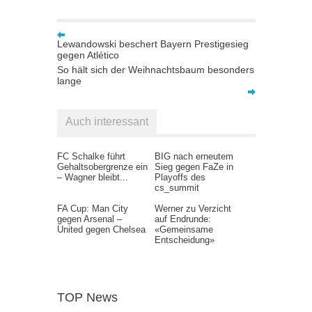
Lewandowski beschert Bayern Prestigesieg
gegen Atlético
So hält sich der Weihnachtsbaum besonders
lange
Auch interessant
FC Schalke führt
BIG nach erneutem
Gehaltsobergrenze ein
Sieg gegen FaZe in
– Wagner bleibt...
Playoffs des
cs_summit
FA Cup: Man City
Werner zu Verzicht
gegen Arsenal –
auf Endrunde:
United gegen Chelsea
«Gemeinsame
Entscheidung»
TOP News