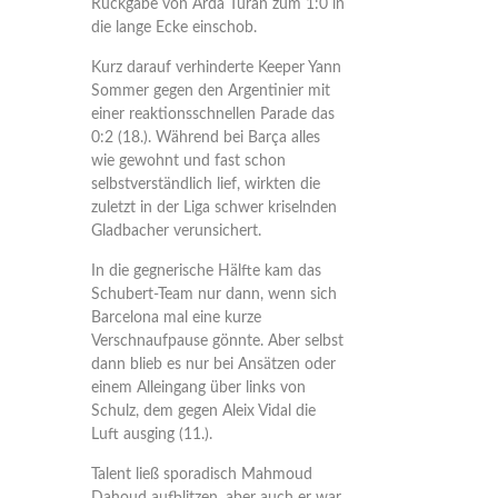
Rückgabe von Arda Turan zum 1:0 in
die lange Ecke einschob.
Kurz darauf verhinderte Keeper Yann
Sommer gegen den Argentinier mit
einer reaktionsschnellen Parade das
0:2 (18.). Während bei Barça alles
wie gewohnt und fast schon
selbstverständlich lief, wirkten die
zuletzt in der Liga schwer kriselnden
Gladbacher verunsichert.
In die gegnerische Hälfte kam das
Schubert-Team nur dann, wenn sich
Barcelona mal eine kurze
Verschnaufpause gönnte. Aber selbst
dann blieb es nur bei Ansätzen oder
einem Alleingang über links von
Schulz, dem gegen Aleix Vidal die
Luft ausging (11.).
Talent ließ sporadisch Mahmoud