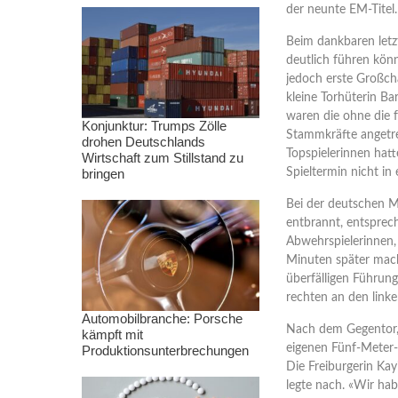
der neunte EM-Titel.
Beim dankbaren letz
deutlich führen könn
jedoch erste Großcha
kleine Torhüterin Ba
waren die ohne die f
Konjunktur: Trumps Zölle
Stammkräfte angetre
drohen Deutschlands
Topspielerinnen hatt
Wirtschaft zum Stillstand zu
bringen
Spieltermin nicht in 
Bei der deutschen M
entbrannt, entsprec
Abwehrspielerinnen,
Minuten später macht
überfälligen Führun
rechten an den linken
Automobilbranche: Porsche
Nach dem Gegentor, 
kämpft mit
eigenen Fünf-Meter-
Produktionsunterbrechungen
Die Freiburgerin Kay
legte nach. «Wir ha