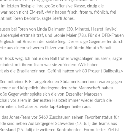
fi Jones beim 3:1 (1:0) gegen die ersatzgeschwächten
m letzten Testspiel ihre große offensive Klasse, einzig die
ar noch nicht EM-reif. «Wir haben frisch, fromm, fröhlich, frei
cht mit Toren belohnt», sagte Steffi Jones.
ausen bei Toren von Linda Dallmann (30. Minute), Hasret Kayikci
 Länderspiel erstmals traf, und Leonie Maier (78.). Für die DFB-Frauen
ergleich mit Brasilien der siebte Sieg. Der einzige Gegentreffer durch
ierte aus einem schweren Patzer von Torhüterin Almuth Schult.
nen Bock weg. Ich hätte den Ball früher wegschlagen müssen», sagte
Zumindest mit ihrem Team war sie zufrieden: «Wir haben
elt als die Brasilianerinnen. Gefühlt hatten wir 80 Prozent Ballbesitz.»
en mit einer B-Elf angetretenen Südamerikanerinnen waren gegen
erende und körperlich überlegene deutsche Mannschaft nahezu
oße Gegenwehr spielte sich die von Dzsenifer Marozsan
haft vor allem in der ersten Halbzeit immer wieder durch die
hrreihen, ließ aber zu viele
Top
-Gelegenheiten aus.
 das Jones-Team vor 5469 Zuschauern seinen Favoritenstatus für
unde sind neben Auftaktgegner Schweden (17. Juli) die Teams aus
d Russland (25. Juli) die weiteren Kontrahenten. Formuliertes Ziel ist