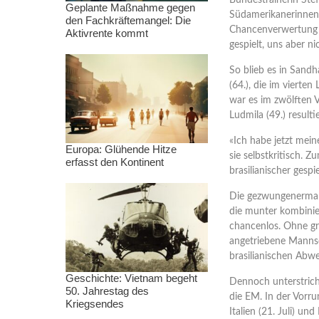
Bundestrainerin Stef
Geplante Maßnahme gegen
Südamerikanerinnen i
den Fachkräftemangel: Die
Chancenverwertung w
Aktivrente kommt
gespielt, uns aber ni
So blieb es in Sandh
(64.), die im vierten
war es im zwölften V
Ludmila (49.) result
«Ich habe jetzt mei
Europa: Glühende Hitze
sie selbstkritisch. 
erfasst den Kontinent
brasilianischer gespi
Die gezwungenermaß
die munter kombini
chancenlos. Ohne gr
angetriebene Mannsc
brasilianischen Abwe
Geschichte: Vietnam begeht
Dennoch unterstrich
50. Jahrestag des
die EM. In der Vorr
Kriegsendes
Italien (21. Juli) un