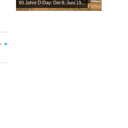
80 Jahre D-Day: Der 6. Juni 19...
n