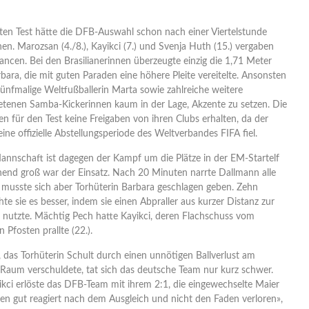
ten Test hätte die DFB-Auswahl schon nach einer Viertelstunde
en. Marozsan (4./8.), Kayikci (7.) und Svenja Huth (15.) vergaben
ncen. Bei den Brasilianerinnen überzeugte einzig die 1,71 Meter
rbara, die mit guten Paraden eine höhere Pleite vereitelte. Ansonsten
ünfmalige Weltfußballerin Marta sowie zahlreiche weitere
tenen Samba-Kickerinnen kaum in der Lage, Akzente zu setzen. Die
en für den Test keine Freigaben von ihren Clubs erhalten, da der
eine offizielle Abstellungsperiode des Weltverbandes FIFA fiel.
annschaft ist dagegen der Kampf um die Plätze in der EM-Startelf
hend groß war der Einsatz. Nach 20 Minuten narrte Dallmann alle
 musste sich aber Torhüterin Barbara geschlagen geben. Zehn
e sie es besser, indem sie einen Abpraller aus kurzer Distanz zur
g nutzte. Mächtig Pech hatte Kayikci, deren Flachschuss vom
 Pfosten prallte (22.).
das Torhüterin Schult durch einen unnötigen Ballverlust am
Raum verschuldete, tat sich das deutsche Team nur kurz schwer.
ikci erlöste das DFB-Team mit ihrem 2:1, die eingewechselte Maier
ben gut reagiert nach dem Ausgleich und nicht den Faden verloren»,