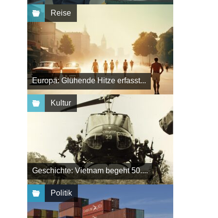
Reise
Europa: Glühende Hitze erfasst...
Kultur
Geschichte: Vietnam begeht 50....
Politik