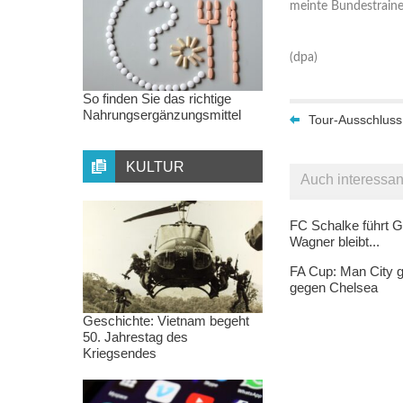
meinte Bundestrainer
(dpa)
So finden Sie das richtige
Nahrungsergänzungsmittel
Tour-Ausschluss
KULTUR
Auch interessan
FC Schalke führt G
Wagner bleibt...
FA Cup: Man City g
gegen Chelsea
Geschichte: Vietnam begeht
50. Jahrestag des
Kriegsendes