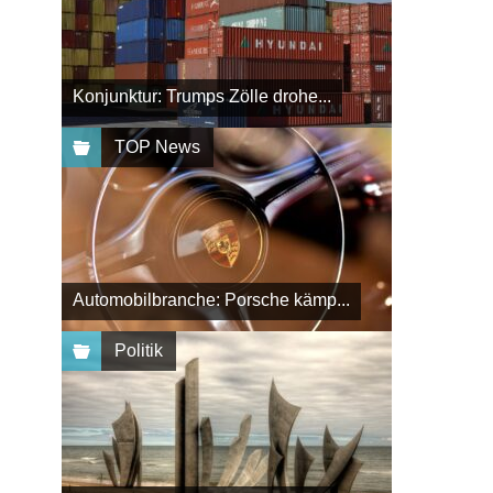
Konjunktur: Trumps Zölle drohe...
TOP News
Automobilbranche: Porsche kämp...
Politik