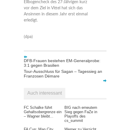
Ellbogencheck des 27-Jährigen kurz
vor dem Ziel in Vittel hat sich das
Ansinnen in diesem Jahr erst einmal
erledigt.
(dpa)
DFB-Frauen bestehen EM-Generalprobe:
3:1 gegen Brasilien
Tour-Ausschluss für Sagan – Tagessieg an
Franzosen Démare
Auch interessant
FC Schalke führt
BIG nach erneutem
Gehaltsobergrenze ein
Sieg gegen FaZe in
– Wagner bleibt...
Playoffs des
cs_summit
FA Cup: Man City
Werner zu Verzicht