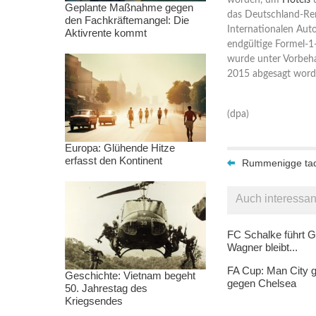
worden, um
Hotels
u
Geplante Maßnahme gegen
das Deutschland-Ren
den Fachkräftemangel: Die
Internationalen Aut
Aktivrente kommt
endgültige Formel-1
wurde unter Vorbeh
2015 abgesagt word
(dpa)
Europa: Glühende Hitze
erfasst den Kontinent
Rummenigge tad
Auch interessan
FC Schalke führt G
Wagner bleibt...
FA Cup: Man City g
Geschichte: Vietnam begeht
gegen Chelsea
50. Jahrestag des
Kriegsendes