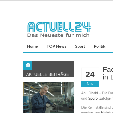
Home
TOP News
Sport
Politik
Fa
24
AKTUELLE BEITRÄGE
in 
Nov
Abu Dhabi – Die For
und
Sport
» zufolge 
Die Rennställe sind