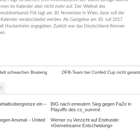
nd Flüge zu buchen. Den Informationen der Teams zufolge tauche
nen im Kalender aber nicht mehr auf. Der Weltrat des
omobilverbands FIA tagt am 30. November in Wien, dann soll der
-Kalender verabschiedet werden. Als Gastgeber am 30. Juli 2017
alt Hockenheim angegeben. Zuletzt war das Deutschland-Rennen
en.
elt schwachen Boateng
DFB-Team bei Confed Cup nicht gesetz
t
ehaltsobergrenze ein –
BIG nach erneutem Sieg gegen FaZe in
Playoffs des cs_summit
egen Arsenal – United
Werner zu Verzicht auf Endrunde:
«Gemeinsame Entscheidung»