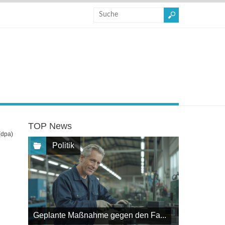
TOP News
(dpa)
Politik
Geplante Maßnahme gegen den Fa...