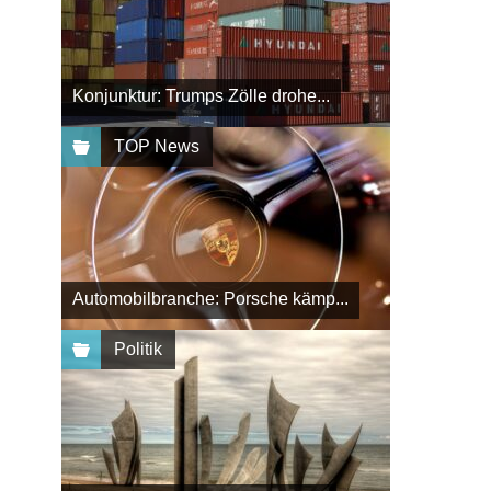
Konjunktur: Trumps Zölle drohe...
TOP News
Automobilbranche: Porsche kämp...
Politik