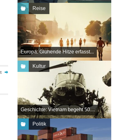
Reise
Europa: Glühende Hitze erfasst...
Kultur
t
Geschichte: Vietnam begeht 50....
Politik