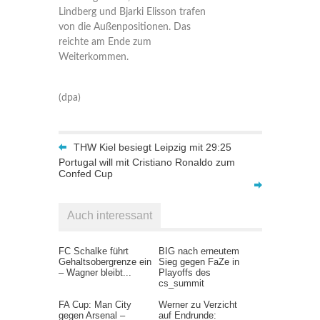
Lindberg und Bjarki Elisson trafen
von die Außenpositionen. Das
reichte am Ende zum
Weiterkommen.
(dpa)
THW Kiel besiegt Leipzig mit 29:25
Portugal will mit Cristiano Ronaldo zum
Confed Cup
Auch interessant
FC Schalke führt
BIG nach erneutem
Gehaltsobergrenze ein
Sieg gegen FaZe in
– Wagner bleibt...
Playoffs des
cs_summit
FA Cup: Man City
Werner zu Verzicht
gegen Arsenal –
auf Endrunde: