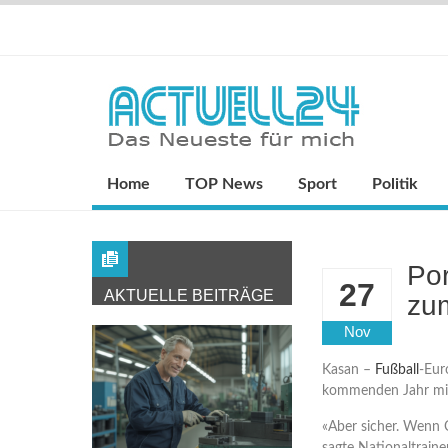
Home
TOP News
Sport
Politik
Por
27
AKTUELLE BEITRÄGE
zu
Nov
Kasan –
Fußball
-Eur
kommenden Jahr mit 
«Aber sicher. Wenn 