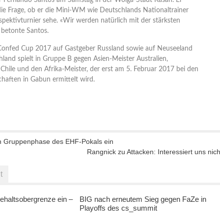
er Fernando Santos am Samstag in der Wolga-Stadt Kasan. Er
die Frage, ob er die Mini-WM wie Deutschlands Nationaltrainer
pektivturnier sehe. «Wir werden natürlich mit der stärksten
, betonte Santos.
m Confed Cup 2017 auf Gastgeber Russland sowie auf Neuseeland
land spielt in Gruppe B gegen Asien-Meister Australien,
Chile und den Afrika-Meister, der erst am 5. Februar 2017 bei den
haften in Gabun ermittelt wird.
n Gruppenphase des EHF-Pokals ein
Rangnick zu Attacken: Interessiert uns nich
t
ehaltsobergrenze ein –
BIG nach erneutem Sieg gegen FaZe in
Playoffs des cs_summit