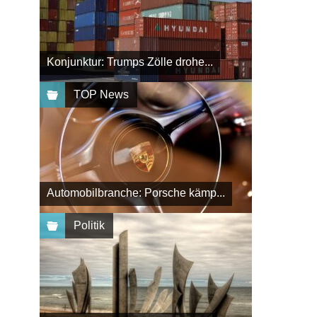
Konjunktur: Trumps Zölle drohe...
TOP News
Automobilbranche: Porsche kämp...
Politik