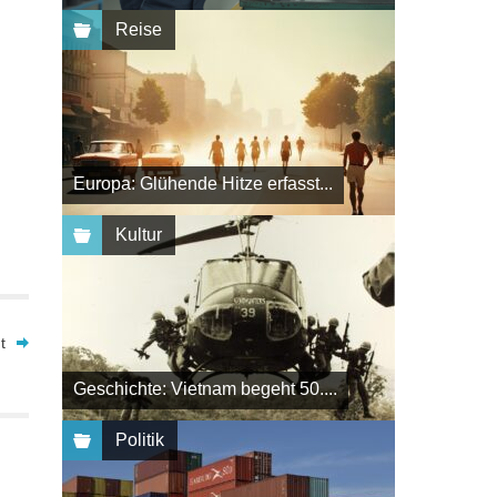
Reise
Europa: Glühende Hitze erfasst...
Kultur
t
Geschichte: Vietnam begeht 50....
Politik