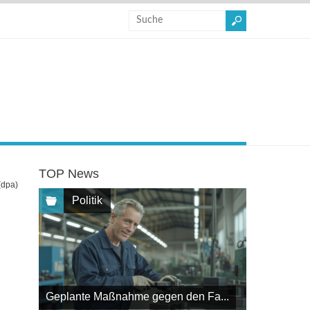
TOP News
(dpa)
Politik
Geplante Maßnahme gegen den Fa...