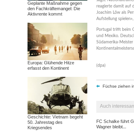
sagte Nationaltrain
Geplante Maßnahme gegen
reagierte damit auf 
den Fachkräftemangel: Die
Joachim Löw als Pers
Aktivrente kommt
Aufstellung spielen»
Portugal trifft bei
und Mexiko. Deutsch
Südamerika-Meister 
Kontinentalmeistersc
Europa: Glühende Hitze
(dpa)
erfasst den Kontinent
Füchse ziehen i
Auch interessan
Geschichte: Vietnam begeht
FC Schalke führt G
50. Jahrestag des
Wagner bleibt...
Kriegsendes