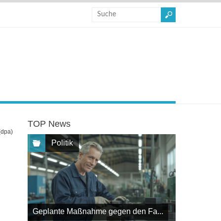
TOP News
(dpa)
Politik
Geplante Maßnahme gegen den Fa...