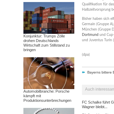
Qualifikation für da
Halbzeitvorsprung be
Bisher haben sich elf
Germain (Gruppe A),
München (Gruppe D)
Dortmund
und Cup-V
Konjunktur: Trumps Zölle
drohen Deutschlands
und Juventus Turin 
Wirtschaft zum Stillstand zu
bringen
(dpa)
Bayerns bittere
Auch interessan
Automobilbranche: Porsche
kämpft mit
Produktionsunterbrechungen
FC Schalke führt G
Wagner bleibt...