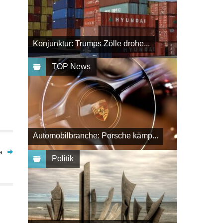
Konjunktur: Trumps Zölle drohe...
TOP News
Automobilbranche: Porsche kämp...
a
Politik