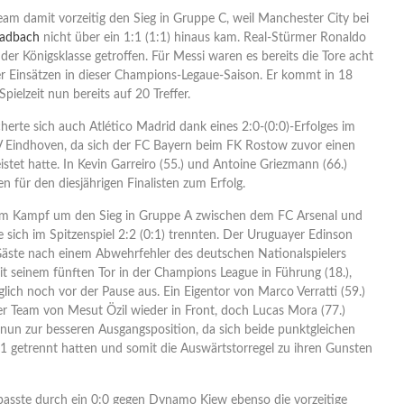
eam damit vorzeitig den Sieg in Gruppe C, weil Manchester City bei
ladbach
nicht über ein 1:1 (1:1) hinaus kam. Real-Stürmer Ronaldo
 der Königsklasse getroffen. Für Messi waren es bereits die Tore acht
er Einsätzen in dieser Champions-Legaue-Saison. Er kommt in 18
Spielzeit nun bereits auf 20 Treffer.
erte sich auch Atlético Madrid dank eines 2:0-(0:0)-Erfolges im
 Eindhoven, da sich der FC Bayern beim FK Rostow zuvor einen
istet hatte. In Kevin Garreiro (55.) und Antoine Griezmann (66.)
 für den diesjährigen Finalisten zum Erfolg.
h im Kampf um den Sieg in Gruppe A zwischen dem FC Arsenal und
ie sich im Spitzenspiel 2:2 (0:1) trennten. Der Uruguayer Edinson
Gäste nach einem Abwehrfehler des deutschen Nationalspielers
t seinem fünften Tor in der Champions League in Führung (18.),
glich noch vor der Pause aus. Ein Eigentor von Marco Verratti (59.)
r Team von Mesut Özil wieder in Front, doch Lucas Mora (77.)
 nun zur besseren Ausgangsposition, da sich beide punktgleichen
:1 getrennt hatten und somit die Auswärtstorregel zu ihren Gunsten
asste durch ein 0:0 gegen Dynamo Kiew ebenso die vorzeitige