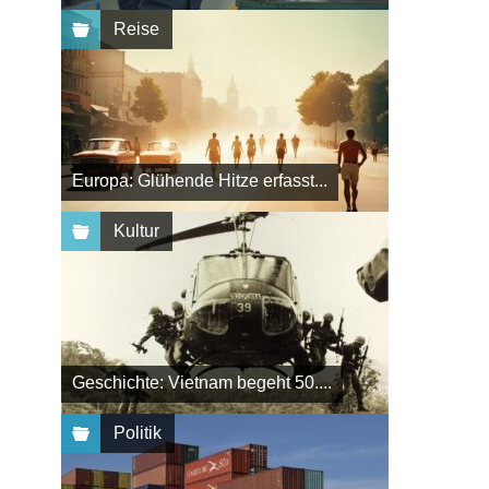
Reise
Europa: Glühende Hitze erfasst...
Kultur
Geschichte: Vietnam begeht 50....
Politik