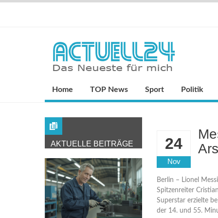
Home
TOP News
Sport
Politik
Mes
24
AKTUELLE BEITRÄGE
Ar
Nov
Berlin – Lionel Mes
Spitzenreiter Crist
Superstar erzielte b
der 14. und 55. Minu