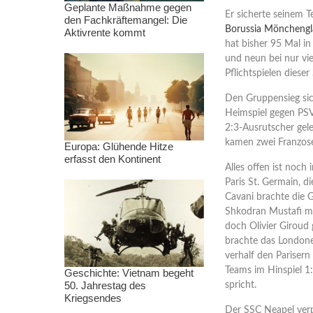
Geplante Maßnahme gegen
Er sicherte seinem T
den Fachkräftemangel: Die
Borussia Möncheng
Aktivrente kommt
hat bisher 95 Mal in
und neun bei nur vi
Pflichtspielen dieser 
Den Gruppensieg sich
Heimspiel gegen PSV
2:3-Ausrutscher gele
kamen zwei Franzosen
Europa: Glühende Hitze
erfasst den Kontinent
Alles offen ist noc
Paris St. Germain, d
Cavani brachte die 
Shkodran Mustafi mi
doch Olivier Giroud 
brachte das Londone
verhalf den Parisern
Teams im Hinspiel 1
Geschichte: Vietnam begeht
50. Jahrestag des
spricht.
Kriegsendes
Der SSC Neapel verp