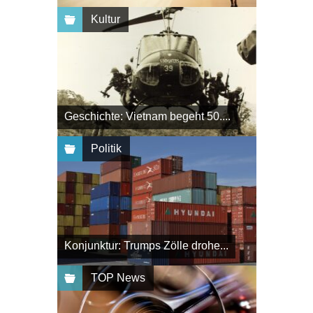
Kultur
Geschichte: Vietnam begeht 50....
Politik
Konjunktur: Trumps Zölle drohe...
TOP News