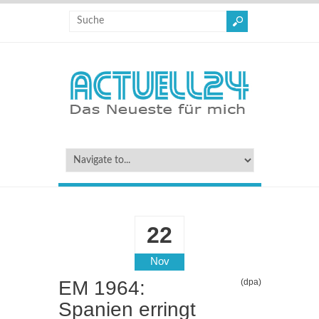
22
Nov
EM 1964:
(dpa)
Spanien erringt