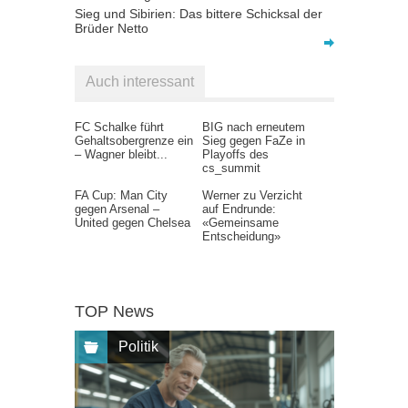
Sieg und Sibirien: Das bittere Schicksal der
Brüder Netto
Auch interessant
FC Schalke führt
BIG nach erneutem
Gehaltsobergrenze ein
Sieg gegen FaZe in
– Wagner bleibt...
Playoffs des
cs_summit
FA Cup: Man City
Werner zu Verzicht
gegen Arsenal –
auf Endrunde:
United gegen Chelsea
«Gemeinsame
Entscheidung»
TOP News
Politik