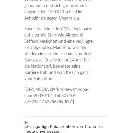
genommen und sich gar nicht erst
angemeldet. Die DDR schied im
Achtelfinale gegen Ungarn aus.
Spaniens Trainer José Villalonga hatte
auf alternde Stars wie Alfredo di
Stéfano verzichtet und eine verjüngte
Elf aufgeboten. Marcelino war die
«Perle» eines starken Teams von Real
Saragossa. Er spielte nur 14-mal für
die Nationalelf, beendete seine
Karriere früh und wandte sich ganz
vom Fußball ab.
[DPA_MEDIA id=“urn-newsml-dpa-
com-20090101-160509-99-
875238:1462786749000″]
«Einzigartige Katastrophe» von Tirana bis
heute unvergessen