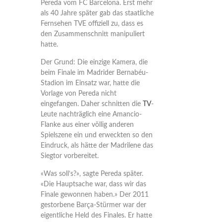
Pereda vom FC Barcelona. Erst mehr
als 40 Jahre später gab das staatliche
Fernsehen TVE offiziell zu, dass es
den Zusammenschnitt manipuliert
hatte.
Der Grund: Die einzige Kamera, die
beim Finale im Madrider Bernabéu-
Stadion im Einsatz war, hatte die
Vorlage von Pereda nicht
eingefangen. Daher schnitten die
TV
-
Leute nachträglich eine Amancio-
Flanke aus einer völlig anderen
Spielszene ein und erweckten so den
Eindruck, als hätte der Madrilene das
Siegtor vorbereitet.
«Was soll’s?», sagte Pereda später.
«Die Hauptsache war, dass wir das
Finale gewonnen haben.» Der 2011
gestorbene Barça-Stürmer war der
eigentliche Held des Finales. Er hatte